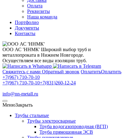
Доставка
Оплата
Реквизиты
Наша команда
Портфолио
Документы
Контакты
ООО АС 'ННМК'
Широкий выбор труб и
металлопроката в Нижнем Новгороде.
Осуществляем все виды изоляции труб.
Свяжитесь с нами
Обратный звонок
Оплатить
Оплатить
+7(967) 710-70-10
+7(967) 710-70-10
+7(831)260-12-24
info@nn-metall.ru
Меню
Закрыть
Трубы стальные
Трубы электросварные
Труба водогазопроводная (ВГП)
Труба прямошовная ЭСВ
Трубы оцинкованные