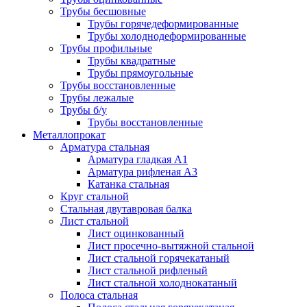
Трубы бесшовные
Трубы горячедеформированные
Трубы холоднодеформированные
Трубы профильные
Трубы квадратные
Трубы прямоугольные
Трубы восстановленные
Трубы лежалые
Трубы б/у
Трубы восстановленные
Металлопрокат
Арматура стальная
Арматура гладкая А1
Арматура рифленая А3
Катанка стальная
Круг стальной
Стальная двутавровая балка
Лист стальной
Лист оцинкованный
Лист просечно-вытяжной стальной
Лист стальной горячекатаный
Лист стальной рифленый
Лист стальной холоднокатаный
Полоса стальная