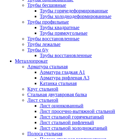
Трубы бесшовные
Трубы горячедеформированные
Трубы холоднодеформированные
Трубы профильные
Трубы квадратные
Трубы прямоугольные
Трубы восстановленные
Трубы лежалые
Трубы б/у
Трубы восстановленные
Металлопрокат
Арматура стальная
Арматура гладкая А1
Арматура рифленая А3
Катанка стальная
Круг стальной
Стальная двутавровая балка
Лист стальной
Лист оцинкованный
Лист просечно-вытяжной стальной
Лист стальной горячекатаный
Лист стальной рифленый
Лист стальной холоднокатаный
Полоса стальная