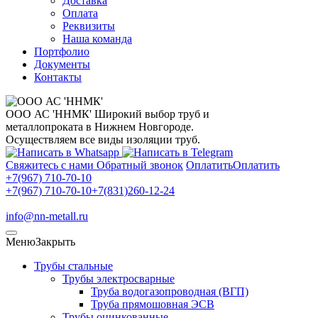
Доставка
Оплата
Реквизиты
Наша команда
Портфолио
Документы
Контакты
ООО АС 'ННМК'
Широкий выбор труб и
металлопроката в Нижнем Новгороде.
Осуществляем все виды изоляции труб.
Свяжитесь с нами
Обратный звонок
Оплатить
Оплатить
+7(967) 710-70-10
+7(967) 710-70-10
+7(831)260-12-24
info@nn-metall.ru
Меню
Закрыть
Трубы стальные
Трубы электросварные
Труба водогазопроводная (ВГП)
Труба прямошовная ЭСВ
Трубы оцинкованные