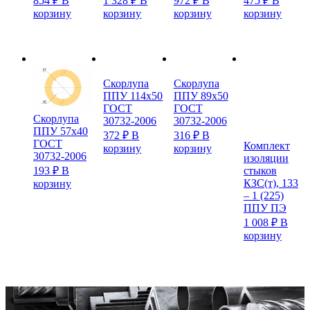
854
₽
В
1 328
₽
В
972
₽
В
475
₽
В
корзину
корзину
корзину
корзину
Скорлупа
Скорлупа
ППУ 114х50
ППУ 89х50
ГОСТ
ГОСТ
Скорлупа
30732-2006
30732-2006
ППУ 57х40
372
₽
В
316
₽
В
ГОСТ
Комплект
корзину
корзину
30732-2006
изоляции
193
₽
В
стыков
КЗС(т), 133
корзину
– 1 (225)
ППУ ПЭ
1 008
₽
В
корзину