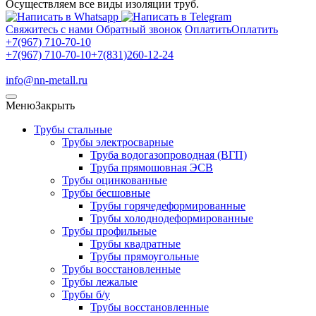
Осуществляем все виды изоляции труб.
Свяжитесь с нами
Обратный звонок
Оплатить
Оплатить
+7(967) 710-70-10
+7(967) 710-70-10
+7(831)260-12-24
info@nn-metall.ru
Меню
Закрыть
Трубы стальные
Трубы электросварные
Труба водогазопроводная (ВГП)
Труба прямошовная ЭСВ
Трубы оцинкованные
Трубы бесшовные
Трубы горячедеформированные
Трубы холоднодеформированные
Трубы профильные
Трубы квадратные
Трубы прямоугольные
Трубы восстановленные
Трубы лежалые
Трубы б/у
Трубы восстановленные