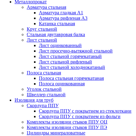
Металлопрокат
Арматура стальная
Арматура гладкая А1
Арматура рифленая А3
Катанка стальная
Круг стальной
Стальная двутавровая балка
Лист стальной
Лист оцинкованный
Лист просечно-вытяжной стальной
Лист стальной горячекатаный
Лист стальной рифленый
Лист стальной холоднокатаный
Полоса стальная
Полоса стальная горячекатаная
Полоса оцинкованная
Уголок стальной
Швеллер стальной
Изоляция для труб
Скорлупа ППУ
Скорлупа ППУ с покрытием из стеклоткани
Скорлупа ППУ с покрытием из фольги
Комплекты изоляции стыков ППУ ОЦ
Комплекты изоляции стыков ППУ ПЭ
Цилиндры минераловатные