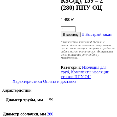
КЗС(ц), 159 – 2
(280) ППУ ОЦ
1 490
₽
Быстрый заказ
В корзину
*
Уважаемые клиенты! В связи с
высокой волатильностью закупочных
цен на металлопрокат цены в прайсе на
сайте могут отличаться. Актуальные
цены и наличие уточняйте у
менеджеров.
Категории:
Изоляция для
труб
,
Комплекты изоляции
стыков ППУ ОЦ
Характеристики
Оплата и доставка
Характеристики
Диаметр трубы, мм
159
Диаметр оболочки, мм
280