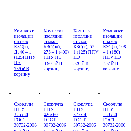
Комплект
Комплект
Комплект
Комплект
изоляции
изоляции
изоляции
изоляции
стыков
стыков
стыков
стыков
КЗС(т),
КЗС(эл),
КЗС(т), 57 –
КЗС(т), 108
Ду40 – 1
273 – 1 (400)
1 (125) ППУ
– 1 (180)
(125) ППУ
ППУ ПЭ
ПЭ
ППУ ПЭ
ПЭ
3 901
₽
В
526
₽
В
757
₽
В
539
₽
В
корзину
корзину
корзину
корзину
Скорлупа
Скорлупа
Скорлупа
Скорлупа
ППУ
ППУ
ППУ
ППУ
325х50
426х60
377х50
159х50
ГОСТ
ГОСТ
ГОСТ
ГОСТ
30732-2006
30732-2006
30732-2006
30732-2006