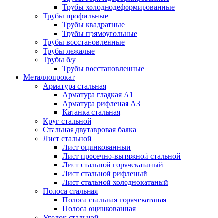
Трубы холоднодеформированные
Трубы профильные
Трубы квадратные
Трубы прямоугольные
Трубы восстановленные
Трубы лежалые
Трубы б/у
Трубы восстановленные
Металлопрокат
Арматура стальная
Арматура гладкая А1
Арматура рифленая А3
Катанка стальная
Круг стальной
Стальная двутавровая балка
Лист стальной
Лист оцинкованный
Лист просечно-вытяжной стальной
Лист стальной горячекатаный
Лист стальной рифленый
Лист стальной холоднокатаный
Полоса стальная
Полоса стальная горячекатаная
Полоса оцинкованная
Уголок стальной