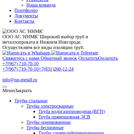
Наша команда
Портфолио
Документы
Контакты
ООО АС 'ННМК'
Широкий выбор труб и
металлопроката в Нижнем Новгороде.
Осуществляем все виды изоляции труб.
Свяжитесь с нами
Обратный звонок
Оплатить
Оплатить
+7(967) 710-70-10
+7(967) 710-70-10
+7(831)260-12-24
info@nn-metall.ru
Меню
Закрыть
Трубы стальные
Трубы электросварные
Труба водогазопроводная (ВГП)
Труба прямошовная ЭСВ
Трубы оцинкованные
Трубы бесшовные
Трубы горячедеформированные