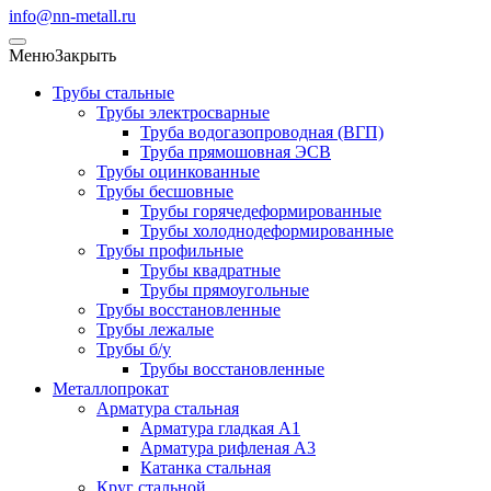
info@nn-metall.ru
Меню
Закрыть
Трубы стальные
Трубы электросварные
Труба водогазопроводная (ВГП)
Труба прямошовная ЭСВ
Трубы оцинкованные
Трубы бесшовные
Трубы горячедеформированные
Трубы холоднодеформированные
Трубы профильные
Трубы квадратные
Трубы прямоугольные
Трубы восстановленные
Трубы лежалые
Трубы б/у
Трубы восстановленные
Металлопрокат
Арматура стальная
Арматура гладкая А1
Арматура рифленая А3
Катанка стальная
Круг стальной