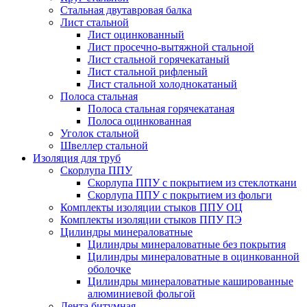
Стальная двутавровая балка
Лист стальной
Лист оцинкованный
Лист просечно-вытяжной стальной
Лист стальной горячекатаный
Лист стальной рифленый
Лист стальной холоднокатаный
Полоса стальная
Полоса стальная горячекатаная
Полоса оцинкованная
Уголок стальной
Швеллер стальной
Изоляция для труб
Скорлупа ППУ
Скорлупа ППУ с покрытием из стеклоткани
Скорлупа ППУ с покрытием из фольги
Комплекты изоляции стыков ППУ ОЦ
Комплекты изоляции стыков ППУ ПЭ
Цилиндры минераловатные
Цилиндры минераловатные без покрытия
Цилиндры минераловатные в оцинкованной
оболочке
Цилиндры минераловатные кашированные
алюминиевой фольгой
Лента битумная