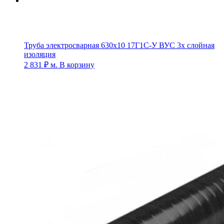
Труба электросварная 630х10 17Г1С-У ВУС 3х слойная
изоляция
2 831
₽
м.
В корзину