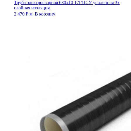
Труба электросварная 630х10 17Г1С-У усиленная 3х
слойная изоляция
2 470
₽
м.
В корзину