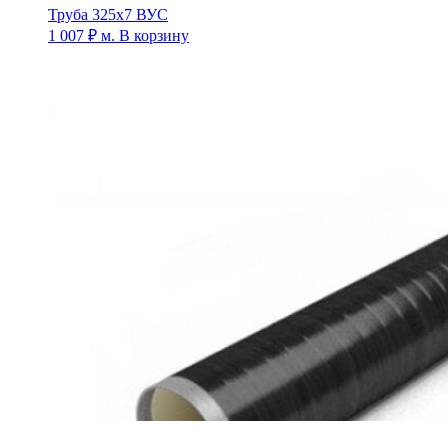
Труба 325х7 ВУС
1 007
₽
м.
В корзину