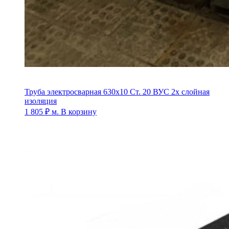
Труба электросварная 630х10 Ст. 20 ВУС 2х слойная
изоляция
1 805
₽
м.
В корзину