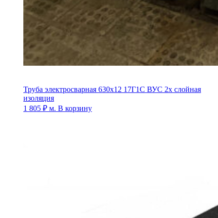
Труба электросварная 630х12 17Г1С ВУС 2х слойная
изоляция
1 805
₽
м.
В корзину