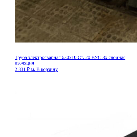
Труба электросварная 630х10 Ст. 20 ВУС 3х слойная
изоляция
2 831
₽
м.
В корзину