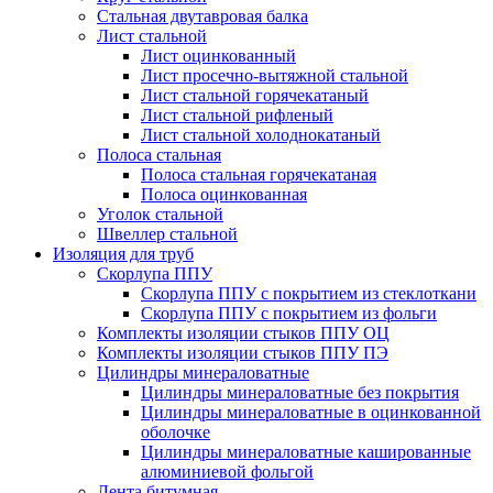
Стальная двутавровая балка
Лист стальной
Лист оцинкованный
Лист просечно-вытяжной стальной
Лист стальной горячекатаный
Лист стальной рифленый
Лист стальной холоднокатаный
Полоса стальная
Полоса стальная горячекатаная
Полоса оцинкованная
Уголок стальной
Швеллер стальной
Изоляция для труб
Скорлупа ППУ
Скорлупа ППУ с покрытием из стеклоткани
Скорлупа ППУ с покрытием из фольги
Комплекты изоляции стыков ППУ ОЦ
Комплекты изоляции стыков ППУ ПЭ
Цилиндры минераловатные
Цилиндры минераловатные без покрытия
Цилиндры минераловатные в оцинкованной
оболочке
Цилиндры минераловатные кашированные
алюминиевой фольгой
Лента битумная