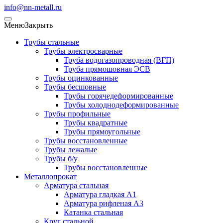
info@nn-metall.ru
Меню
Закрыть
Трубы стальные
Трубы электросварные
Труба водогазопроводная (ВГП)
Труба прямошовная ЭСВ
Трубы оцинкованные
Трубы бесшовные
Трубы горячедеформированные
Трубы холоднодеформированные
Трубы профильные
Трубы квадратные
Трубы прямоугольные
Трубы восстановленные
Трубы лежалые
Трубы б/у
Трубы восстановленные
Металлопрокат
Арматура стальная
Арматура гладкая А1
Арматура рифленая А3
Катанка стальная
Круг стальной