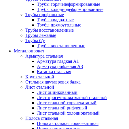
Трубы горячедеформированные
Трубы холоднодеформированные
Трубы профильные
Трубы квадратные
Трубы прямоугольные
Трубы восстановленные
Трубы лежалые
Трубы б/у
Трубы восстановленные
Металлопрокат
Арматура стальная
Арматура гладкая А1
Арматура рифленая А3
Катанка стальная
Круг стальной
Стальная двутавровая балка
Лист стальной
Лист оцинкованный
Лист просечно-вытяжной стальной
Лист стальной горячекатаный
Лист стальной рифленый
Лист стальной холоднокатаный
Полоса стальная
Полоса стальная горячекатаная
Полоса оцинкованная