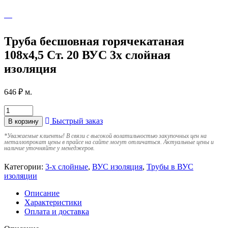
Труба бесшовная горячекатаная
108х4,5 Ст. 20 ВУС 3х слойная
изоляция
646
₽
м.
Быстрый заказ
В корзину
*
Уважаемые клиенты! В связи с высокой волатильностью закупочных цен на
металлопрокат цены в прайсе на сайте могут отличаться. Актуальные цены и
наличие уточняйте у менеджеров.
Категории:
3-х слойные
,
ВУС изоляция
,
Трубы в ВУС
изоляции
Описание
Характеристики
Оплата и доставка