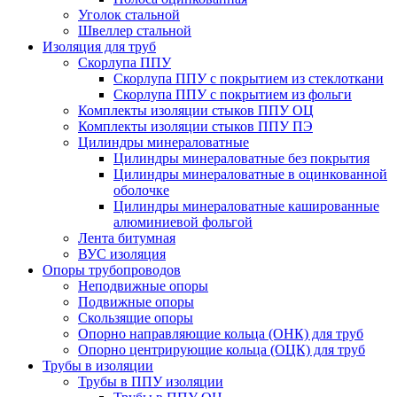
Уголок стальной
Швеллер стальной
Изоляция для труб
Скорлупа ППУ
Скорлупа ППУ с покрытием из стеклоткани
Скорлупа ППУ с покрытием из фольги
Комплекты изоляции стыков ППУ ОЦ
Комплекты изоляции стыков ППУ ПЭ
Цилиндры минераловатные
Цилиндры минераловатные без покрытия
Цилиндры минераловатные в оцинкованной
оболочке
Цилиндры минераловатные кашированные
алюминиевой фольгой
Лента битумная
ВУС изоляция
Опоры трубопроводов
Неподвижные опоры
Подвижные опоры
Скользящие опоры
Опорно направляющие кольца (ОНК) для труб
Опорно центрирующие кольца (ОЦК) для труб
Трубы в изоляции
Трубы в ППУ изоляции