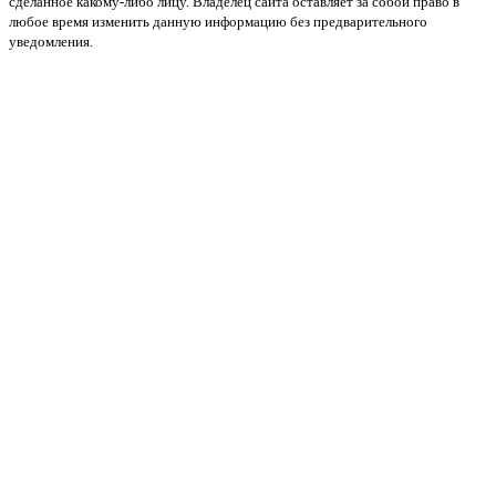
сделанное какому-либо лицу. Владелец сайта оставляет за собой право в
любое время изменить данную информацию без предварительного
уведомления.