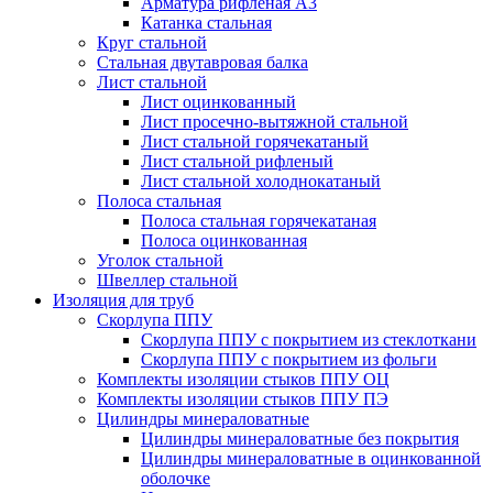
Арматура рифленая А3
Катанка стальная
Круг стальной
Стальная двутавровая балка
Лист стальной
Лист оцинкованный
Лист просечно-вытяжной стальной
Лист стальной горячекатаный
Лист стальной рифленый
Лист стальной холоднокатаный
Полоса стальная
Полоса стальная горячекатаная
Полоса оцинкованная
Уголок стальной
Швеллер стальной
Изоляция для труб
Скорлупа ППУ
Скорлупа ППУ с покрытием из стеклоткани
Скорлупа ППУ с покрытием из фольги
Комплекты изоляции стыков ППУ ОЦ
Комплекты изоляции стыков ППУ ПЭ
Цилиндры минераловатные
Цилиндры минераловатные без покрытия
Цилиндры минераловатные в оцинкованной
оболочке