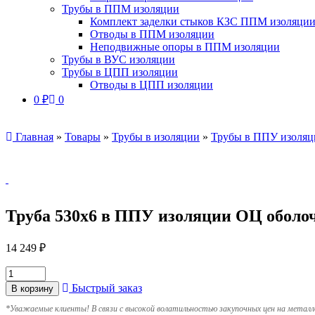
Трубы в ППМ изоляции
Комплект заделки стыков КЗС ППМ изоляци
Отводы в ППМ изоляции
Неподвижные опоры в ППМ изоляции
Трубы в ВУС изоляции
Трубы в ЦПП изоляции
Отводы в ЦПП изоляции
0
₽
0
Главная
»
Товары
»
Трубы в изоляции
»
Трубы в ППУ изоляц
Труба 530х6 в ППУ изоляции ОЦ оболо
14 249
₽
Быстрый заказ
В корзину
*
Уважаемые клиенты! В связи с высокой волатильностью закупочных цен на металл