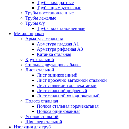
Трубы квадратные
Трубы прямоугольные
Трубы восстановленные
Трубы лежалые
Трубы б/у
Трубы восстановленные
Металлопрокат
Арматура стальная
Арматура гладкая А1
Арматура рифленая А3
Катанка стальная
Круг стальной
Стальная двутавровая балка
Лист стальной
Лист оцинкованный
Лист просечно-вытяжной стальной
Лист стальной горячекатаный
Лист стальной рифленый
Лист стальной холоднокатаный
Полоса стальная
Полоса стальная горячекатаная
Полоса оцинкованная
Уголок стальной
Швеллер стальной
Изоляция для труб