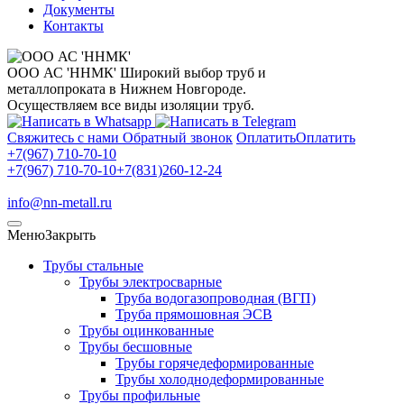
Документы
Контакты
ООО АС 'ННМК'
Широкий выбор труб и
металлопроката в Нижнем Новгороде.
Осуществляем все виды изоляции труб.
Свяжитесь с нами
Обратный звонок
Оплатить
Оплатить
+7(967) 710-70-10
+7(967) 710-70-10
+7(831)260-12-24
info@nn-metall.ru
Меню
Закрыть
Трубы стальные
Трубы электросварные
Труба водогазопроводная (ВГП)
Труба прямошовная ЭСВ
Трубы оцинкованные
Трубы бесшовные
Трубы горячедеформированные
Трубы холоднодеформированные
Трубы профильные