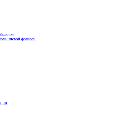
болочке
люминиевой фольгой
яции