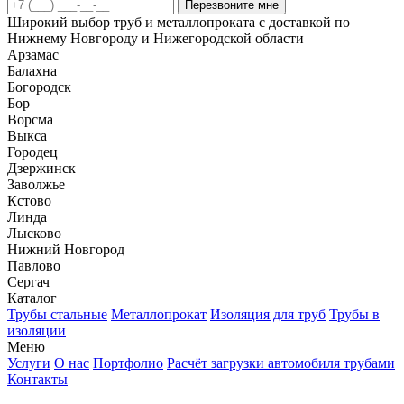
Перезвоните мне
Широкий выбор труб и металлопроката с доставкой по
Нижнему Новгороду и Нижегородской области
Арзамас
Балахна
Богородск
Бор
Ворсма
Выкса
Городец
Дзержинск
Заволжье
Кстово
Линда
Лысково
Нижний Новгород
Павлово
Сергач
Каталог
Трубы стальные
Металлопрокат
Изоляция для труб
Трубы в
изоляции
Меню
Услуги
О нас
Портфолио
Расчёт загрузки автомобиля трубами
Контакты