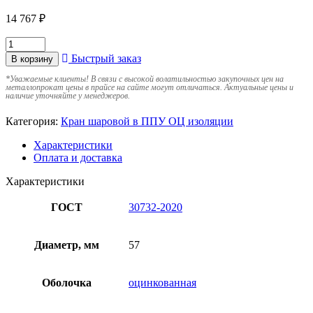
14 767
₽
Быстрый заказ
В корзину
*
Уважаемые клиенты! В связи с высокой волатильностью закупочных цен на
металлопрокат цены в прайсе на сайте могут отличаться. Актуальные цены и
наличие уточняйте у менеджеров.
Категория:
Кран шаровой в ППУ ОЦ изоляции
Характеристики
Оплата и доставка
Характеристики
ГОСТ
30732-2020
Диаметр, мм
57
Оболочка
оцинкованная