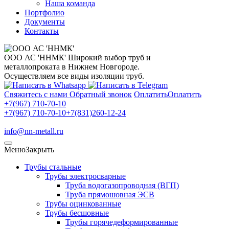
Наша команда
Портфолио
Документы
Контакты
ООО АС 'ННМК'
Широкий выбор труб и
металлопроката в Нижнем Новгороде.
Осуществляем все виды изоляции труб.
Свяжитесь с нами
Обратный звонок
Оплатить
Оплатить
+7(967) 710-70-10
+7(967) 710-70-10
+7(831)260-12-24
info@nn-metall.ru
Меню
Закрыть
Трубы стальные
Трубы электросварные
Труба водогазопроводная (ВГП)
Труба прямошовная ЭСВ
Трубы оцинкованные
Трубы бесшовные
Трубы горячедеформированные