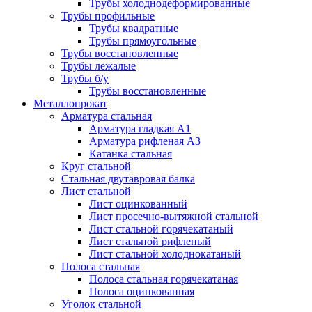
Трубы холоднодеформированные
Трубы профильные
Трубы квадратные
Трубы прямоугольные
Трубы восстановленные
Трубы лежалые
Трубы б/у
Трубы восстановленные
Металлопрокат
Арматура стальная
Арматура гладкая А1
Арматура рифленая А3
Катанка стальная
Круг стальной
Стальная двутавровая балка
Лист стальной
Лист оцинкованный
Лист просечно-вытяжной стальной
Лист стальной горячекатаный
Лист стальной рифленый
Лист стальной холоднокатаный
Полоса стальная
Полоса стальная горячекатаная
Полоса оцинкованная
Уголок стальной