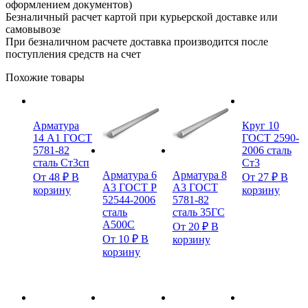
оформлением документов)
Безналичный расчет картой при курьерской доставке или
самовывозе
При безналичном расчете доставка производится после
поступления средств на счет
Похожие товары
Арматура
Круг 10
14 А1 ГОСТ
ГОСТ 2590-
5781-82
2006 сталь
сталь Ст3сп
Ст3
Арматура 6
Арматура 8
От
48
₽
В
От
27
₽
В
А3 ГОСТ Р
А3 ГОСТ
корзину
корзину
52544-2006
5781-82
сталь
сталь 35ГС
А500С
От
20
₽
В
От
10
₽
В
корзину
корзину