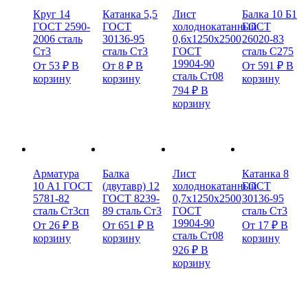
Круг 14
Катанка 5,5
Лист
Балка 10 Б1
ГОСТ 2590-
ГОСТ
холоднокатанный
ГОСТ
2006 сталь
30136-95
0,6х1250х2500
26020-83
Ст3
сталь Ст3
ГОСТ
сталь С275
19904-90
От
53
₽
В
От
8
₽
В
От
591
₽
В
сталь Ст08
корзину
корзину
корзину
794
₽
В
корзину
Арматура
Балка
Лист
Катанка 8
10 А1 ГОСТ
(двутавр) 12
холоднокатанный
ГОСТ
5781-82
ГОСТ 8239-
0,7х1250х2500
30136-95
сталь Ст3сп
89 сталь Ст3
ГОСТ
сталь Ст3
19904-90
От
26
₽
В
От
651
₽
В
От
17
₽
В
сталь Ст08
корзину
корзину
корзину
926
₽
В
корзину