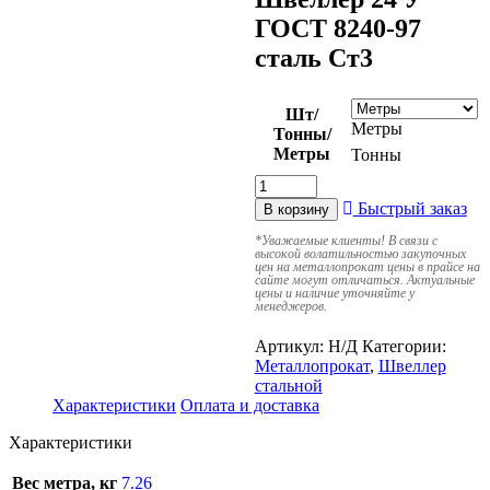
ГОСТ 8240-97
сталь Ст3
Шт/
Метры
Тонны/
Метры
Тонны
Быстрый заказ
В корзину
*
Уважаемые клиенты! В связи с
высокой волатильностью закупочных
цен на металлопрокат цены в прайсе на
сайте могут отличаться. Актуальные
цены и наличие уточняйте у
менеджеров.
Артикул:
Н/Д
Категории:
Металлопрокат
,
Швеллер
стальной
Характеристики
Оплата и доставка
Характеристики
Вес метра, кг
7.26