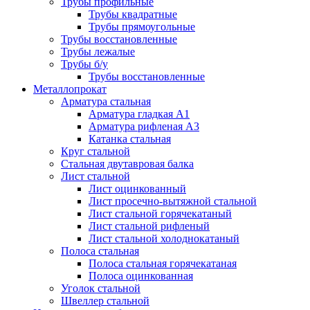
Трубы профильные
Трубы квадратные
Трубы прямоугольные
Трубы восстановленные
Трубы лежалые
Трубы б/у
Трубы восстановленные
Металлопрокат
Арматура стальная
Арматура гладкая А1
Арматура рифленая А3
Катанка стальная
Круг стальной
Стальная двутавровая балка
Лист стальной
Лист оцинкованный
Лист просечно-вытяжной стальной
Лист стальной горячекатаный
Лист стальной рифленый
Лист стальной холоднокатаный
Полоса стальная
Полоса стальная горячекатаная
Полоса оцинкованная
Уголок стальной
Швеллер стальной