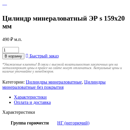
Цилиндр минераловатный ЭР s 159х20
мм
490
₽
м.п.
Быстрый заказ
В корзину
*
Уважаемые клиенты! В связи с высокой волатильностью закупочных цен на
металлопрокат цены в прайсе на сайте могут отличаться. Актуальные цены и
наличие уточняйте у менеджеров.
Категории:
Цилиндры минераловатные
,
Цилиндры
минераловатные без покрытия
Характеристики
Оплата и доставка
Характеристики
Группа горючести
НГ (негорючий)