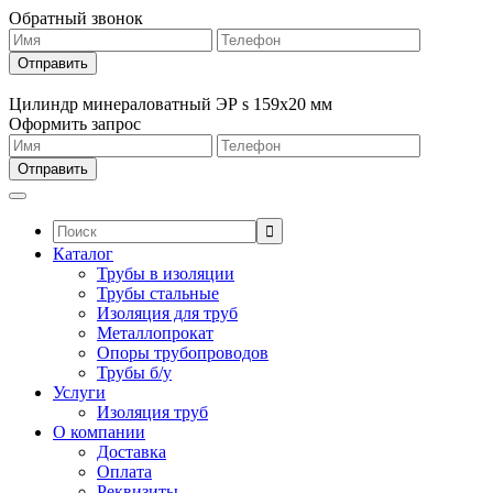
Обратный звонок
Цилиндр минераловатный ЭР s 159х20 мм
Оформить запрос
Поиск:
Каталог
Трубы в изоляции
Трубы стальные
Изоляция для труб
Металлопрокат
Опоры трубопроводов
Трубы б/у
Услуги
Изоляция труб
О компании
Доставка
Оплата
Реквизиты