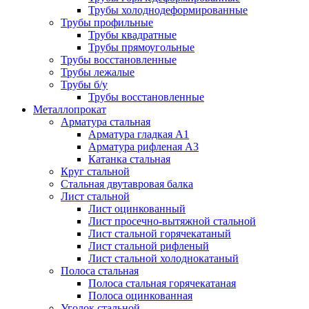
Трубы холоднодеформированные
Трубы профильные
Трубы квадратные
Трубы прямоугольные
Трубы восстановленные
Трубы лежалые
Трубы б/у
Трубы восстановленные
Металлопрокат
Арматура стальная
Арматура гладкая А1
Арматура рифленая А3
Катанка стальная
Круг стальной
Стальная двутавровая балка
Лист стальной
Лист оцинкованный
Лист просечно-вытяжной стальной
Лист стальной горячекатаный
Лист стальной рифленый
Лист стальной холоднокатаный
Полоса стальная
Полоса стальная горячекатаная
Полоса оцинкованная
Уголок стальной