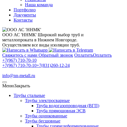
Наша команда
Портфолио
Документы
Контакты
ООО АС 'ННМК'
Широкий выбор труб и
металлопроката в Нижнем Новгороде.
Осуществляем все виды изоляции труб.
Свяжитесь с нами
Обратный звонок
Оплатить
Оплатить
+7(967) 710-70-10
+7(967) 710-70-10
+7(831)260-12-24
info@nn-metall.ru
Меню
Закрыть
Трубы стальные
Трубы электросварные
Труба водогазопроводная (ВГП)
Труба прямошовная ЭСВ
Трубы оцинкованные
Трубы бесшовные
Трубы горячедеформированные